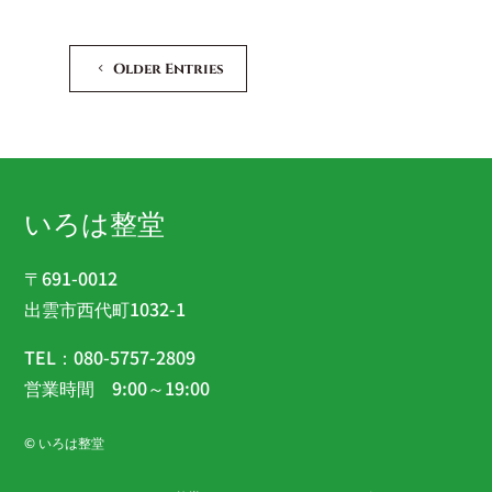
Older Entries
いろは整堂
〒691-0012
出雲市西代町1032-1
TEL：080-5757-2809
営業時間 9:00～19:00
©
いろは整堂