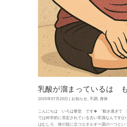
乳酸が溜まっているは 
2025年07月20日
|
お知らせ
,
不調
,
身体
こんにちは いろは整堂 です🍀 「動き過ぎて
では科学的に否定されている古い常識なんです((+
はむしろ 体の役に立つエネルギー源の一つとい