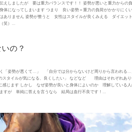
お伝えしましたが 要は重力バランスです！！ 姿勢が悪いと重力からの
 身体になってしまいます つまり 良い姿勢＝重力の負荷がかかりにく
ではありません 姿勢が整うと 女性はスタイルが良くみえる ダイエッ
笑）...
ないの？
よく「姿勢が悪くて…」 「自分では分からないけど周りから言われる…
のスタイルが気になる、良くしたい」 などなど 理由はそれぞれあり
に感じます しかし なぜ姿勢が良いと身体によいのか 理解している人
ますが 単純に答えを言うなら 結局は血行不良です！...