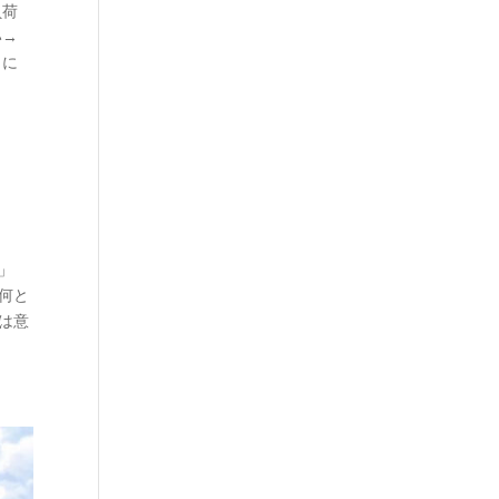
負荷
い→
トに
」
何と
は意