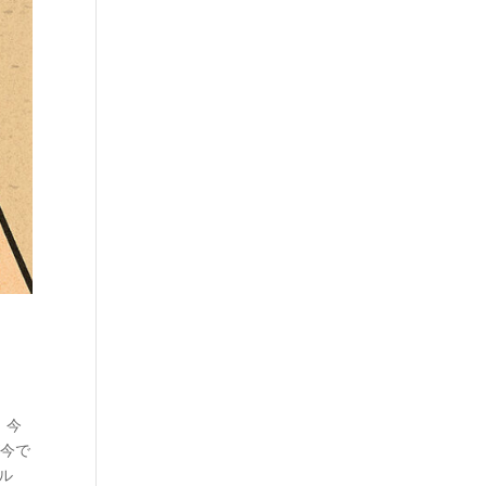
 今
が今で
ル