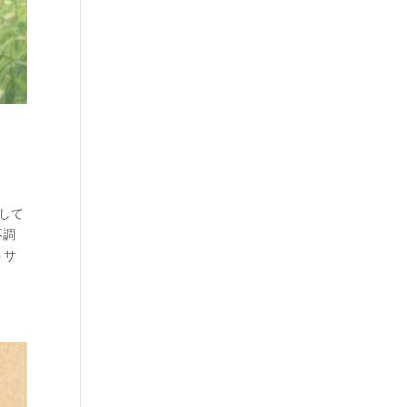
して
不調
うサ